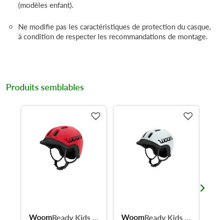
(modèles enfant).
Ne modifie pas les caractéristiques de protection du casque,
à condition de respecter les recommandations de montage.
Produits semblables
Woom
Woom
W
Ready Kids - protection rassurante pour chaque aventure
Ready Kids - protection rassurante pour chaque aventure