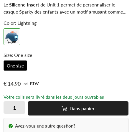
Le
Silicone Insert
de Unit 1 permet de personnaliser le
casque Sparky des enfants avec un motif amusant comme
Dino
ou
Lightning
. Fabriqué en silicone doux, il ajoute du
Color:
Lightning
style sans compromettre le confort ni la sécurité. Léger et
facile à fixer, cet insert transforme un casque standard en
accessoire unique que l’enfant aura plaisir à porter chaque
jour.
Size:
One size
One size
€ 14,90
Incl. BTW
Votre colis sera livré dans les deux jours ouvrables
Dans
panier
Avez-vous une autre question?