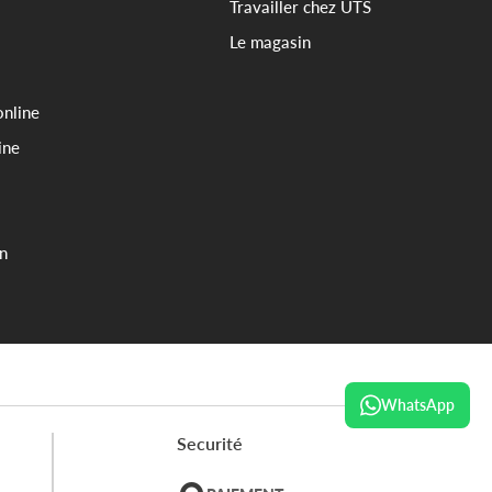
Travailler chez UTS
Le magasin
online
ine
on
WhatsApp
Securité