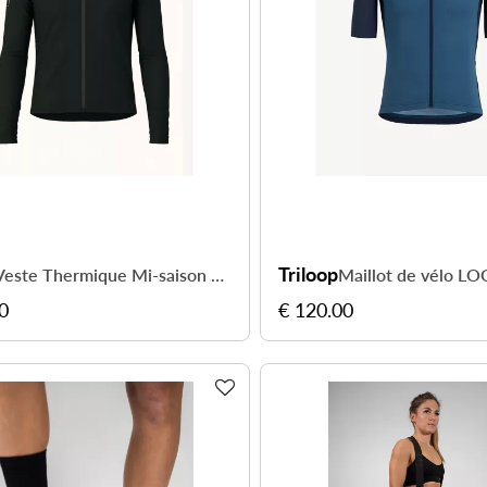
Triloop
Veste Thermique Mi-saison Cyclisme IMPACT Homme - Vert sapin
0
€ 120.00