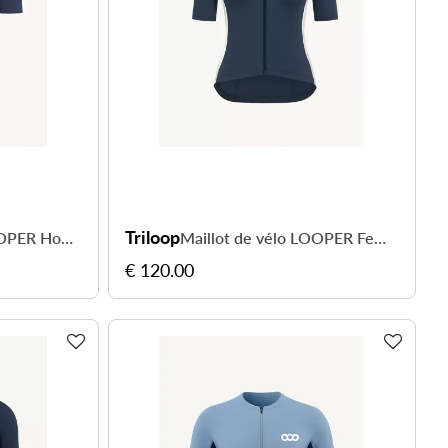
Triloop
Maillot de vélo LOOPER Homme Made in Italy et Recyclé — BOSA
Maillot de vélo LOOPER Femme Made in Italy et Recyclé — TOULON
€ 120.00