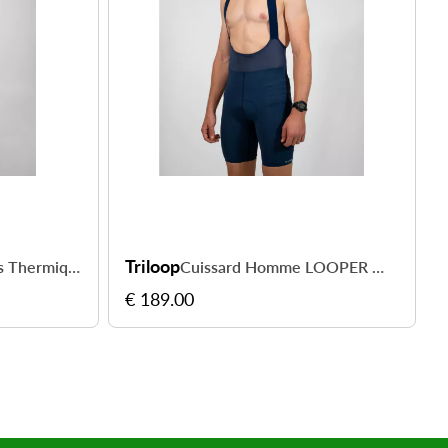
Triloop
Cuissard à Bretelles Thermique IMPACT Femme
Cuissard Homme LOOPER Made in France et Recyclé — TOULON
€ 189.00