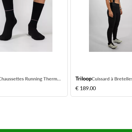
Triloop
Chaussettes Running Thermal+ Vercors
€ 189.00