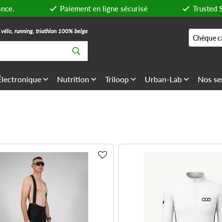
ance.
Paiement en ligne sécurisé
Trusted 
, vélo, running, triathlon 100% belge
Chèque c
Électronique
Nutrition
Triloop
Urban-Lab
Nos se