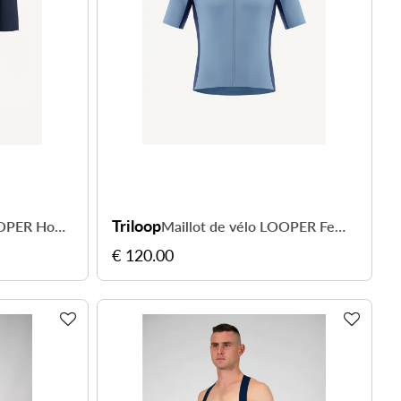
Triloop
Maillot de vélo LOOPER Homme Made in Italy et Recyclé — TOULON
Maillot de vélo LOOPER Femme Made in Italy et Recyclé — BOSA
€ 120.00