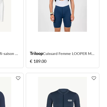
Triloop
Veste Thermique Mi-saison Cyclisme IMPACT Femme — Beige
Cuissard Femme LOOPER Made in France et Recyclé — TOULON
€ 189.00