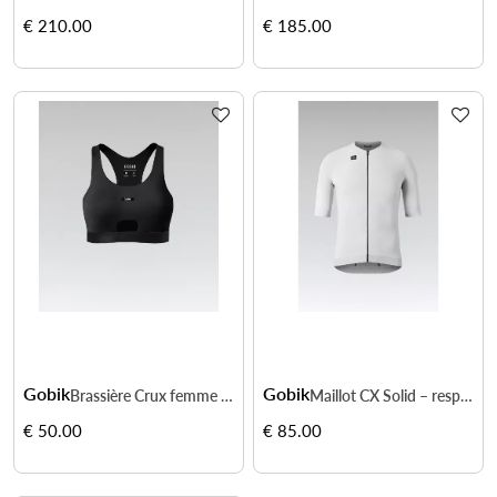
€ 210.00
€ 185.00
Gobik
Gobik
Brassière Crux femme – maintien léger respirant
Maillot CX Solid – respirabilité été et fit précis
€ 50.00
€ 85.00