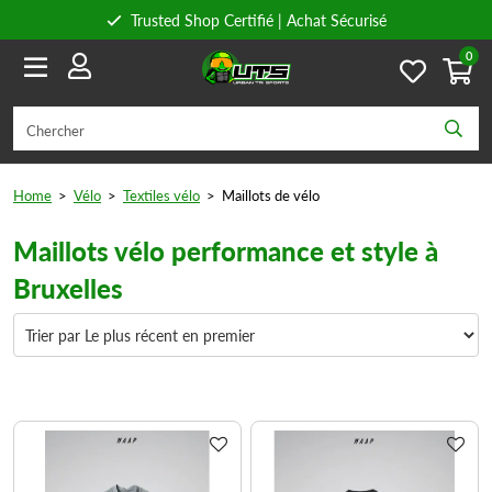
Trusted Shop Certifié | Achat Sécurisé
0
Conseils personnels
Livraison gratuite à partir de 59€ en Belgique et 89€ en France.
Home
>
Vélo
>
Textiles vélo
>
Maillots de vélo
Maillots vélo performance et style à
Bruxelles