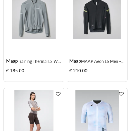
Maap
Maap
Training Thermal LS Women - roulez au chaud
MAAP Aeon LS Men – respirant et technique
€ 185.00
€ 210.00