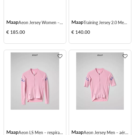
Maap
Maap
Aeon Jersey Women – aérodynamisme et fraîcheur en été
Training Jersey 2.0 Men – confort total sur sorties longues
€ 185.00
€ 140.00
Maap
Maap
Aeon LS Men – respirant et technique
Aeon Jersey Men – aérodynamisme et fraîcheur en été