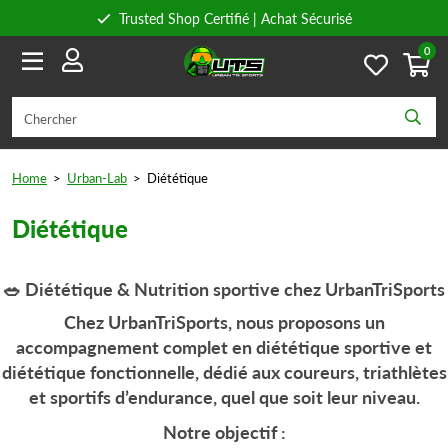
Trusted Shop Certifié | Achat Sécurisé
0
Conseils personnels
Livraison gratuite à partir de 59€ en Belgique et 89€ en France.
Home
>
Urban-Lab
>
Diététique
Diététique
🥗 Diététique & Nutrition sportive chez UrbanTriSports
Chez
UrbanTriSports
, nous proposons un
accompagnement complet en
diététique sportive et
diététique fonctionnelle
, dédié aux
coureurs, triathlètes
et sportifs d’endurance
, quel que soit leur niveau.
Notre objectif :