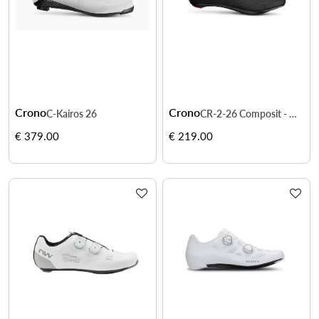
Crono
Crono
C-Kairos 26
CR-2-26 Composit - maintien précis en course
€ 379.00
€ 219.00