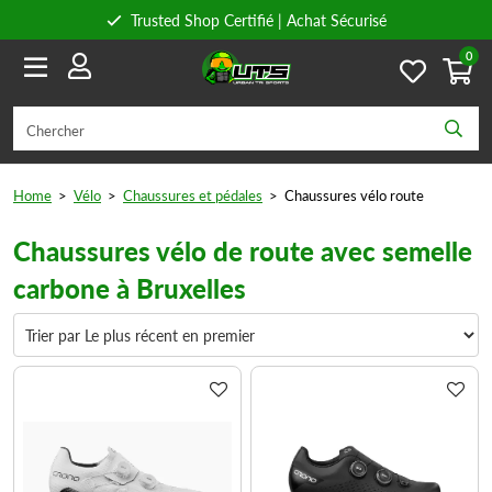
Trusted Shop Certifié | Achat Sécurisé
0
Conseils personnels
Livraison gratuite à partir de 59€ en Belgique et 89€ en France.
Home
>
Vélo
>
Chaussures et pédales
>
Chaussures vélo route
Chaussures vélo de route avec semelle
carbone à Bruxelles