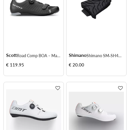
Scott
Shimano
Road Comp BOA – Maintien précis sur route
Shimano SM‑SH45 Cleat Cover – protection & grip SPD‑SL
€ 119.95
€ 20.00