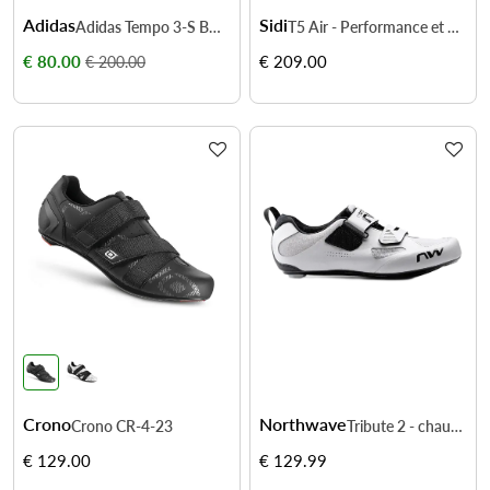
Adidas
Sidi
Adidas Tempo 3-S BOA – Précision et confort à vélo
T5 Air - Performance et ventilation
€ 80.00
€ 209.00
€ 200.00
Crono
Northwave
Crono CR-4-23
Tribute 2 - chaussures triathlon ventilées
€ 129.00
€ 129.99