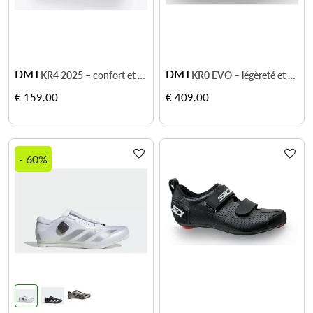
DMT
DMT
KR4 2025 – confort et performance à prix accessible
KR0 EVO – légèreté et ajustement haute précision pour cyclistes exigeants
€ 159.00
€ 409.00
- 60%