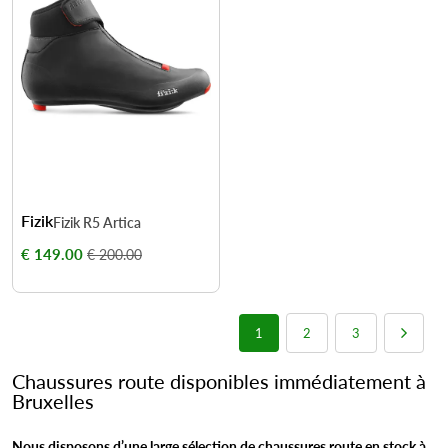
Fizik
Fizik R5 Artica
€ 149.00
€ 200.00
1
2
3
Chaussures route disponibles immédiatement à
Bruxelles
Nous disposons d’une large sélection de chaussures route en stock à