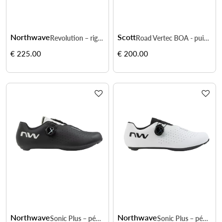
Northwave
Scott
Revolution – rigidité carbone pour watts optimisés
Road Vertec BOA - puissance et maintien précis
€ 225.00
€ 200.00
Northwave
Northwave
Sonic Plus – pédalez vite sans surchauffer
Sonic Plus – pédalez vite sans surchauffer