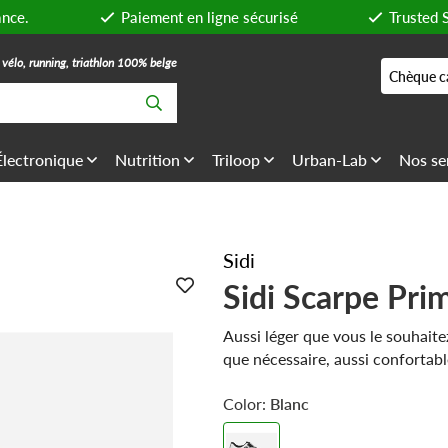
ance.
Paiement en ligne sécurisé
Trusted 
, vélo, running, triathlon 100% belge
Chèque c
Électronique
Nutrition
Triloop
Urban-Lab
Nos se
Sidi
Sidi Scarpe Pri
Aussi léger que vous le souhaite
que nécessaire, aussi confortabl
rêvez
Color:
Blanc
La chaussure pour les cavaliers
Rapide à porter et à ajuster, grâ