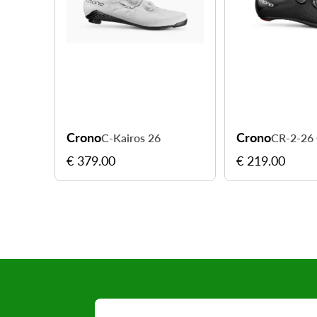
Crono
Crono
C-Kairos 26
€ 379.00
€ 219.00