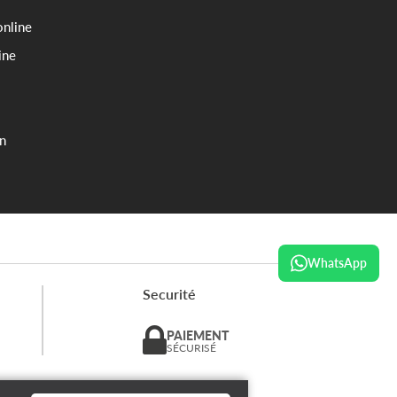
online
ine
on
WhatsApp
Securité
PAIEMENT
SÉCURISÉ