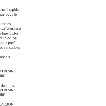
E DU TALON
 aussi rapide
leure stabilité
que vous le
odernes.
E DU TALON
 à sa fermeture
 tige la plus
du pied. Sa
ne à profil
les sensations
iner la
N RÉSINE
URE
é du Firmor
N RÉSINE
URE
 CARBON