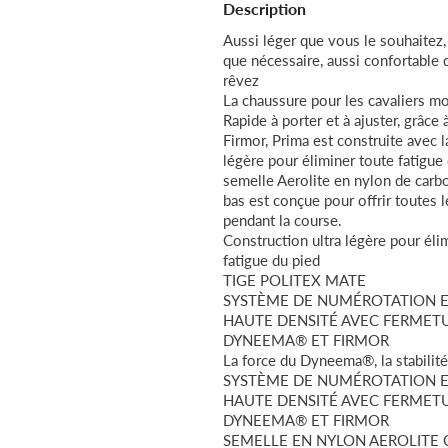
Description
PLUS RIGIDITÉ 5
CONSTRUCTION ANATOMIQU
Aussi léger que vous le souhaitez,
Contré encore plus pour une meil
que nécessaire, aussi confortable 
rêvez
du talon
La chaussure pour les cavaliers m
CONSTRUCTION ANATOMIQU
Rapide à porter et à ajuster, grâce
Firmor, Prima est construite avec la
légère pour éliminer toute fatigue 
semelle Aerolite en nylon de carbo
bas est conçue pour offrir toutes 
pendant la course.
Construction ultra légère pour élim
fatigue du pied
TIGE POLITEX MATE
SYSTÈME DE NUMÉROTATION E
HAUTE DENSITÉ AVEC FERMET
DYNEEMA® ET FIRMOR
La force du Dyneema®, la stabilit
SYSTÈME DE NUMÉROTATION E
HAUTE DENSITÉ AVEC FERMET
DYNEEMA® ET FIRMOR
SEMELLE EN NYLON AEROLITE