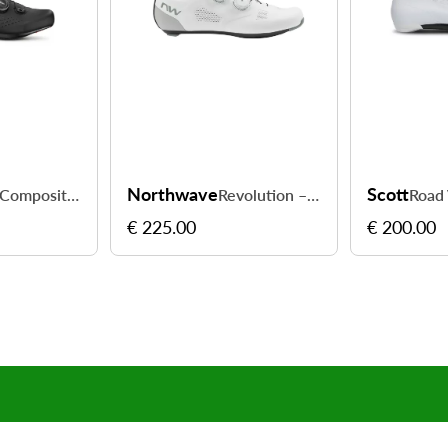
Northwave
Scott
CR-2-26 Composit - maintien précis en course
Revolution – rigidité carbone pour watts optimisés
€ 225.00
€ 200.00