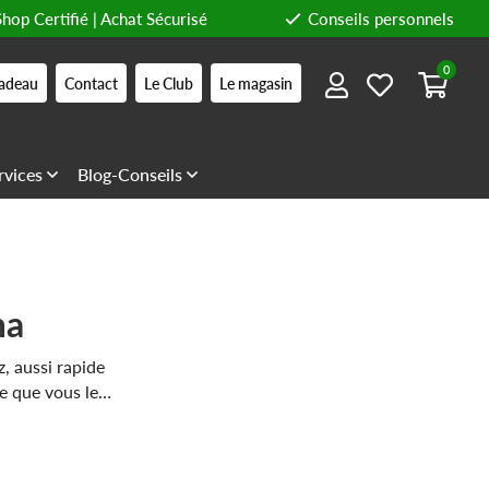
Shop Certifié | Achat Sécurisé
Conseils personnels
0
adeau
Contact
Le Club
Le magasin
rvices
Blog-Conseils
ma
z, aussi rapide
e que vous le
 modernes.
ce à sa