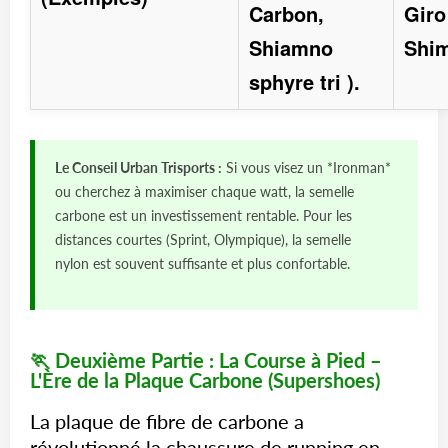
Carbon,
Giro
Shiamno
Shim
sphyre tri ).
Le Conseil Urban Trisports :
Si vous visez un *Ironman*
ou cherchez à maximiser chaque watt, la semelle
carbone est un investissement rentable. Pour les
distances courtes (Sprint, Olympique), la semelle
nylon est souvent suffisante et plus confortable.
🏃 Deuxième Partie : La Course à Pied –
L'Ère de la Plaque Carbone (Supershoes)
La plaque de fibre de carbone a
révolutionné la chaussure de running en