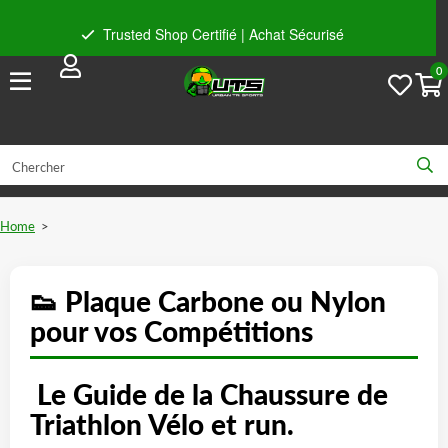
Trusted Shop Certifié | Achat Sécurisé
0
Conseils personnels
Livraison gratuite à partir de 59€ en Belgique et 89€ en France.
Home
>
👟 Plaque Carbone ou Nylon
pour vos Compétitions
Le Guide de la Chaussure de
Triathlon Vélo et run.