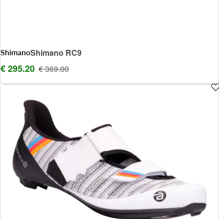
Shimano
Shimano RC9
€ 295.20
€ 369.00