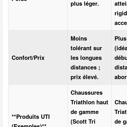
plus léger.
atte
rigid
acce
Moins
Plus
tolérant sur
(idé
Confort/Prix
les longues
déb
distances ;
dist
prix élevé.
abor
Chaussures
Triathlon haut
Cha
de gamme
Tria
**Produits UTI
(Scott Tri
de g
(Exemples)**