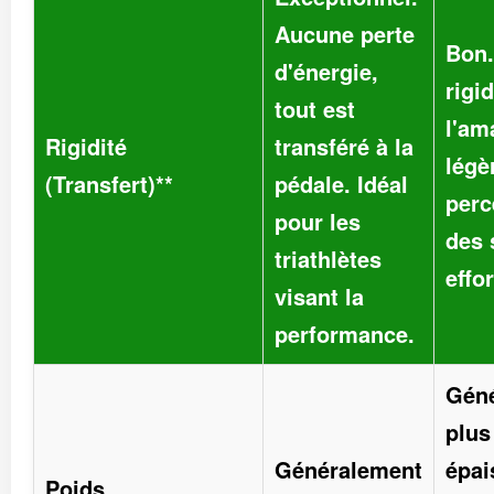
Aucune perte
Bon
d'énergie,
rigi
tout est
l'am
Rigidité
transféré à la
légè
(Transfert)**
pédale. Idéal
perc
pour les
des 
triathlètes
effo
visant la
performance.
Gén
plus
Généralement
épai
Poids