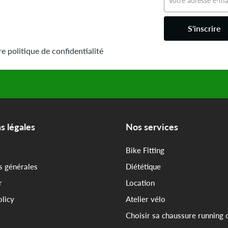
S'inscrire
e politique de confidentialité
s légales
Nos services
Bike Fitting
s générales
Diététique
r
Location
olicy
Atelier vélo
Choisir sa chaussure running 