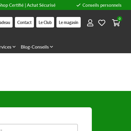
Shop Certifié | Achat Sécurisé
Conseils personnels
0
adeau
Contact
Le Club
Le magasin
rvices
Blog-Conseils