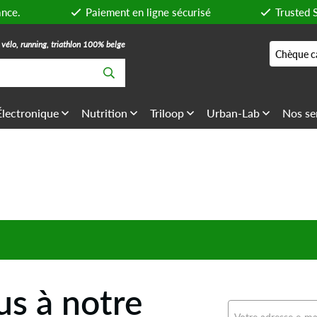
ance.
Paiement en ligne sécurisé
Trusted 
, vélo, running, triathlon 100% belge
Chèque c
Électronique
Nutrition
Triloop
Urban-Lab
Nos se
s à notre