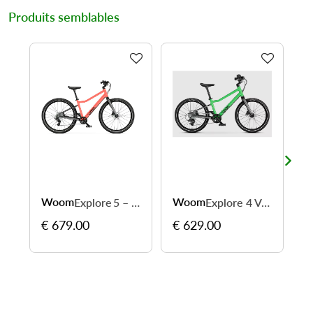
Produits semblables
Woom
Woom
W
Explore 5 – 24″, 8 vitesses, freins à disque
Explore 4 Vert - Léger et sûr pour l'aventure
€ 679.00
€ 629.00
€