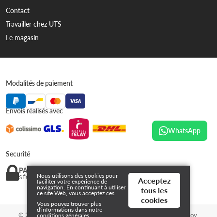
Contact
Travailler chez UTS
Le magasin
Modalités de paiement
Envois réalisés avec
WhatsApp
Securité
PAIEMENT
Nous utilisons des cookies pour
SÉCURISÉ
Acceptez
faciliter votre expérience de
navigation. En continuant à utiliser
tous les
ce site Web, vous acceptez ces.
cookies
Vous pouvez trouver plus
d'informations dans notre
© 2026 Urban Tri Sports - BE0822 429 544 | Powered By
Tilroy
.
conditions générales
.