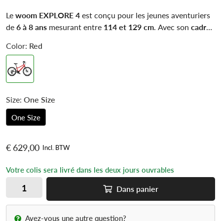
Le
woom EXPLORE 4
est conçu pour les jeunes aventuriers
de
6 à 8 ans
mesurant entre
114 et 129 cm
. Avec son
cadre
en aluminium léger
, ses
freins à disque hydrauliques
et ses
Color:
Red
pneus tout-terrain
, ce vélo de
20 pouces
garantit sécurité et
plaisir sur tous les terrains. Son
système de vitesses 7
rapports
permet d’affronter les montées sans difficulté,
tandis que sa
selle ergonomique
assure un confort optimal.
Size:
One Size
One Size
€ 629,00
Incl. BTW
Votre colis sera livré dans les deux jours ouvrables
Dans
panier
Avez-vous une autre question?