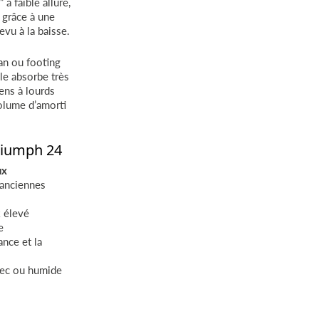
à faible allure,
 grâce à une
evu à la baisse.
an ou footing
lle absorbe très
ens à lourds
volume d’amorti
Triumph 24
ux
 anciennes
k élevé
e
ance et la
sec ou humide