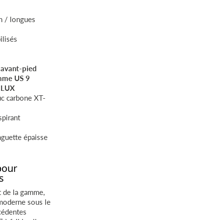
n / longues
ilisés
avant-pied
omme US 9
diLUX
uc carbone XT-
pirant
nguette épaisse
pour
s
t de la gamme,
moderne sous le
écédentes