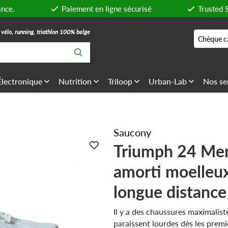
ance.
Paiement en ligne sécurisé
Trusted 
, vélo, running, triathlon 100% belge
Chèque c
Électronique
Nutrition
Triloop
Urban-Lab
Nos se
Saucony
Triumph 24 Me
amorti moelleux
longue distance
Il y a des chaussures maximalist
paraissent lourdes dès les premi