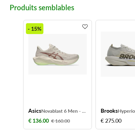
Produits semblables
- 15%
Asics
Brooks
Novablast 6 Men - retrouvez du dynamisme à chaque foulée
€ 136.00
€ 275.00
€ 160.00