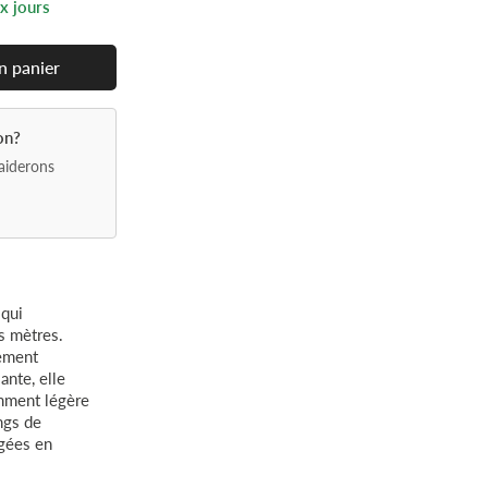
ux jours
n
panier
on?
aiderons
 qui
s mètres.
tement
ante, elle
amment légère
ngs de
rgées en