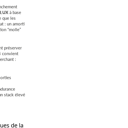
anchement
iLUX
à base
e que les
at : un amorti
tion “molle”
nt préserver
4 convient
erchant :
sorties
endurance
un stack élevé
ues de la