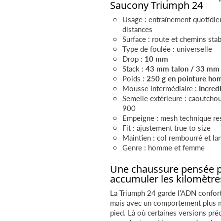
Saucony Triumph 24
Usage : entraînement quotidie
distances
Surface : route et chemins stab
Type de foulée : universelle
Drop :
10 mm
Stack :
43 mm talon / 33 mm 
Poids :
250 g en pointure h
Mousse intermédiaire :
Incre
Semelle extérieure : caoutcho
900
Empeigne : mesh technique res
Fit : ajustement true to size
Maintien : col rembourré et la
Genre : homme et femme
Une chaussure pensée 
accumuler les kilomètre
La Triumph 24 garde l’ADN confor
mais avec un comportement plus 
pied. Là où certaines versions pr