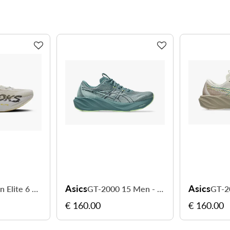
Asics
Asics
Hyperion Elite 6 Unisex - visez votre record personnel
GT-2000 15 Men - stabilité et confort à chaque sortie
€ 160.00
€ 160.00