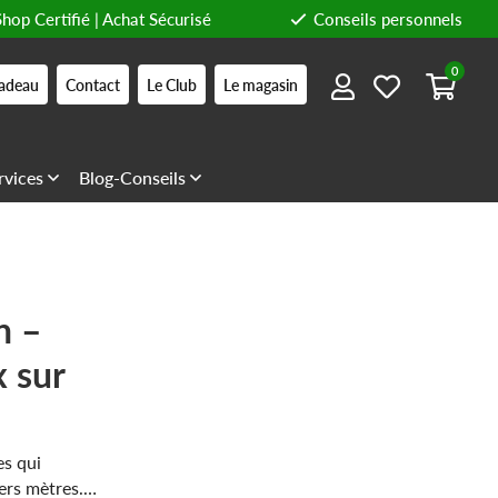
Shop Certifié | Achat Sécurisé
Conseils personnels
0
adeau
Contact
Le Club
Le magasin
rvices
Blog-Conseils
n –
 sur
es qui
ers mètres.