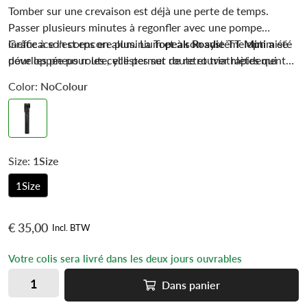
Tomber sur une crevaison est déjà une perte de temps.
Passer plusieurs minutes à regonfler avec une pompe
inefficace l'est encore plus. La
Grâce à son corps en aluminium et à son système optimisé
Topeak Roadie TT Mini
a été
développée pour les cyclistes sur route et triathlètes qui
pour les pneus route, elle permet de retrouver rapidement
recherchent une pompe compacte capable d'atteindre
une pression de roulage satisfaisante après une réparation
Color:
NoColour
facilement les hautes pressions nécessaires aux pneus
en bord de route.
étroits.
Size:
1Size
1Size
€ 35,00
Incl. BTW
Votre colis sera livré dans les deux jours ouvrables
Dans
panier