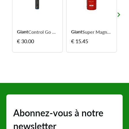
Giant
Giant
G
Control Go HP Mini Pump - compacte et efficace
Super Magnum 125 ml - réparez et regonflez en quelques secondes
€ 30.00
€ 15.45
€
Abonnez-vous à notre
newsletter