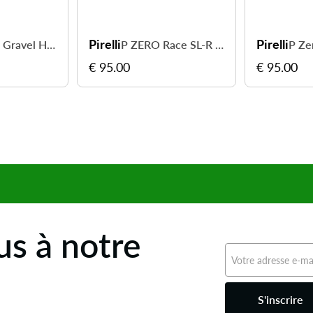
Pirelli
Pirelli
Cinturato Gravel H 650x50B - rapide sur terrain sec
P ZERO Race SL-R TLR
€ 95.00
€ 95.00
s à notre
S'inscrire