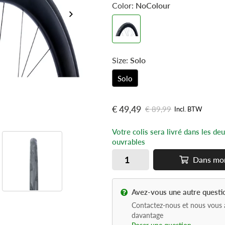
Color:
NoColour
Compatible avec les systèmes
t
il combine une résistance excep
crevaisons, une adhérence inéga
légèreté remarquable. Conçu po
entraînements intenses et les c
Size:
Solo
pneu repousse les limites avec s
avancée.
Solo
€ 49,49
€ 89,99
Incl. BTW
Votre colis sera livré dans les de
ouvrables
Dans
mo
Avez-vous une autre questi
Contactez-nous et nous vous 
davantage
Poser une question