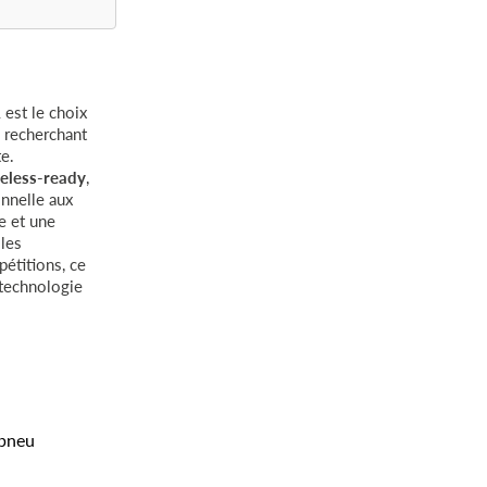
R
est le choix
s recherchant
e.
eless-ready
,
onnelle aux
e et une
les
étitions, ce
 technologie
 pneu