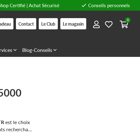
Shop Certifié | Achat Sécurisé
Conseils personnels
0
adeau
Contact
Le Club
Le magasin
rvices
Blog-Conseils
P5000
TR
est le choix
ants recherchant
oute.