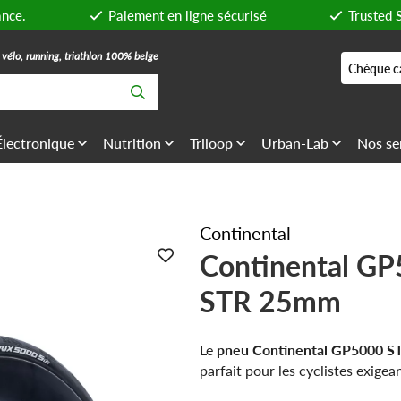
ance.
Paiement en ligne sécurisé
Trusted 
, vélo, running, triathlon 100% belge
Chèque c
Électronique
Nutrition
Triloop
Urban-Lab
Nos se
Continental
Continental G
STR 25mm
Le
pneu Continental GP5000 S
parfait pour les cyclistes exige
une performance optimale sur r