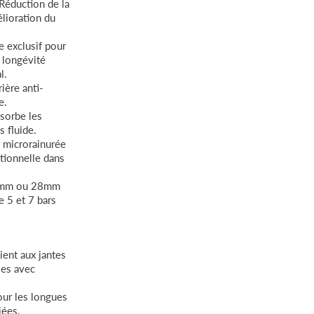
Réduction de la
lioration du
 exclusif pour
 longévité
l.
rière anti-
e.
sorbe les
s fluide.
 microrainurée
tionnelle dans
 mm ou 28mm
e 5 et 7 bars
ient aux jantes
les avec
our les longues
iées.