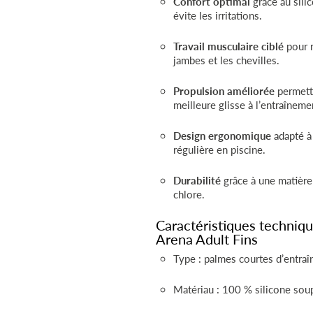
Confort optimal
grâce au sili
évite les irritations.
Travail musculaire ciblé
pour r
jambes et les chevilles.
Propulsion améliorée
permett
meilleure glisse à l’entraîneme
Design ergonomique
adapté à
régulière en piscine.
Durabilité
grâce à une matière
chlore.
Caractéristiques techniq
Arena Adult Fins
Type : palmes courtes d’entra
Matériau : 100 % silicone sou