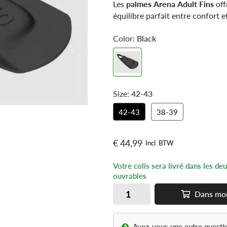
Les
palmes Arena Adult Fins
off
équilibre parfait entre confort 
pour les nageurs adultes. Conçu
Color:
Black
souple, elles améliorent la prop
générer de fatigue excessive. Idé
séances de natation régulières, e
permettent de travailler à la foi
la puissance des jambes.
Size:
42-43
42-43
38-39
€ 44,99
Incl. BTW
Votre colis sera livré dans les de
ouvrables
Dans
mo
Avez-vous une autre questi