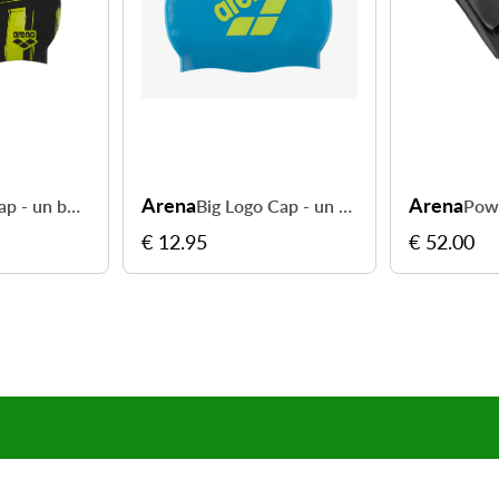
Arena
Arena
Print 2 Cap - un bonnet confortable au design original
Big Logo Cap - un bonnet confortable pour chaque séance
€ 12.95
€ 52.00