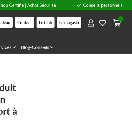
Shop Certifié | Achat Sécurisé
Conseils personnels
0
adeau
Contact
Le Club
Le magasin
rvices
Blog-Conseils
dult
on
ort à