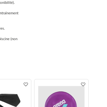
onibilité).
 entraînement
les.
piscine (non