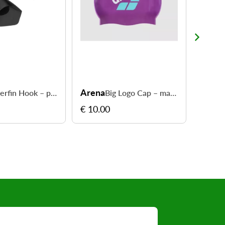
Arena
Aren
Powerfin Hook – propulsion musculation
Big Logo Cap – maintien fiable en bassin
€ 10.00
€ 21.