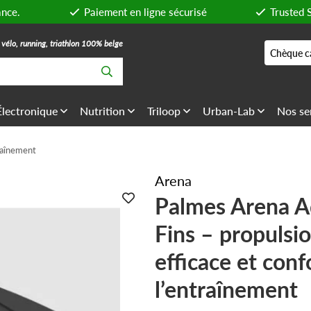
ance.
Paiement en ligne sécurisé
Trusted 
, vélo, running, triathlon 100% belge
Chèque c
Électronique
Nutrition
Triloop
Urban-Lab
Nos se
traînement
Arena
Palmes Arena A
Fins – propulsi
efficace et conf
l’entraînement