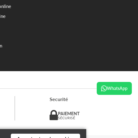
online
ine
on
WhatsApp
Securité
PAIEMENT
SÉCURISÉ