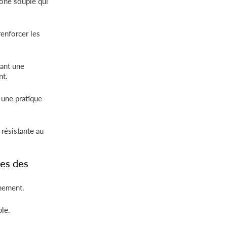
cone souple qui
enforcer les
ant une
nt.
 une pratique
 résistante au
ues des
înement.
ple.