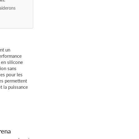
aiderons
nt un
performance
 en silicone
sion sans
les pour les
les permettent
et la puissance
rena