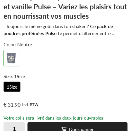
et vanille Pulse – Variez les plaisirs tout
en nourrissant vos muscles
Toujours le même goût dans ton shaker ? Ce
pack de
poudres protéinées Pulse
te permet d’alterner entre
chocolat intense et vanille onctueuse sans te lasser. Avec
Color:
Neutre
jusqu’à 72 % de protéines végétales
, ces formules clean
sont idéales pour la récupération après l'entraînement, mais
aussi pour enrichir tes repas au quotidien.
Sans sucres
ajoutés, ni huile de palme
, et avec un profil d’acides aminés
complet, elles cochent toutes les cases.
Size:
1Size
1Size
€ 31,90
Incl. BTW
Votre colis sera livré dans les deux jours ouvrables
Dans
panier