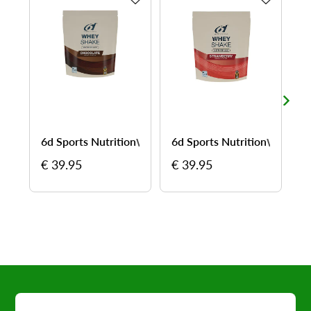
6d Sports Nutrition
6d Sports Nutrition
S
Whey Shake - favorisez votre récupération musculaire
Whey Shake - favorisez votre récupération musculaire
€ 39.95
€ 39.95
€