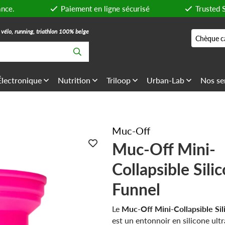
ance.
Paiement en ligne sécurisé
Trusted 
, vélo, running, triathlon 100% belge
Chèque c
Électronique
Nutrition
Triloop
Urban-Lab
Nos se
Muc-Off
Muc-Off Mini-
Collapsible Sili
Funnel
Le
Muc-Off Mini-Collapsible Sil
est un entonnoir en silicone ult