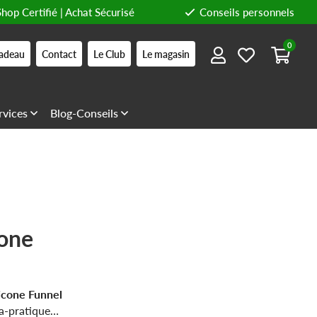
Shop Certifié | Achat Sécurisé
Conseils personnels
0
adeau
Contact
Le Club
Le magasin
rvices
Blog-Conseils
cone
icone Funnel
ra-pratique