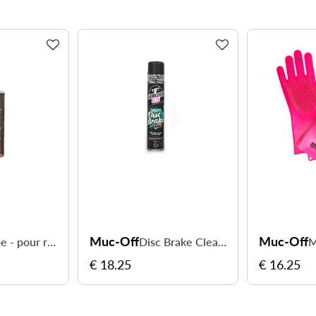
Muc-Off
Muc-Off
Chain Lube - pour rouler plus fluide
Disc Brake Cleaner Re-hydrating performant
€ 18.25
€ 16.25