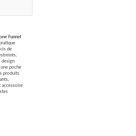
cone Funnel
pratique
écis de
streints.
n design
s une poche
es produits
ants,
t accessoire
istes