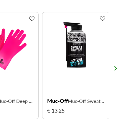
Muc-Off
Muc-
Muc-Off Deep Scrubber Gloves
Muc-Off Sweat Protect 300ml
€ 13.25
€ 65.