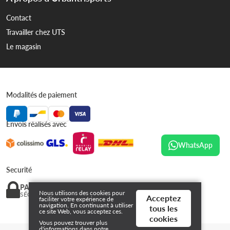
Contact
Travailler chez UTS
Le magasin
Modalités de paiement
Envois réalisés avec
WhatsApp
Securité
PAIEMENT
Nous utilisons des cookies pour
SÉCURISÉ
Acceptez
faciliter votre expérience de
navigation. En continuant à utiliser
tous les
ce site Web, vous acceptez ces.
cookies
Vous pouvez trouver plus
d'informations dans notre