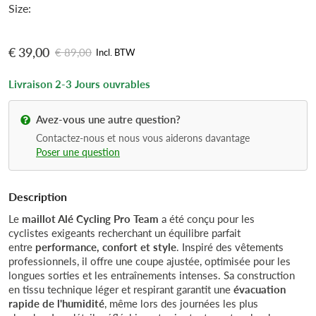
Size:
construction en tissu technique léger et respirant garantit
une
évacuation rapide de l'humidité
, même lors des
journées les plus chaudes. Les détails réfléchissants ajoutent
€ 39,00
€ 89,00
Incl. BTW
une touche de sécurité pour vos sorties au crépuscule.
Livraison 2-3 Jours ouvrables
Avez-vous une autre question?
Contactez-nous et nous vous aiderons davantage
Poser une question
Description
Le
maillot Alé Cycling Pro Team
a été conçu pour les
cyclistes exigeants recherchant un équilibre parfait
entre
performance, confort et style
. Inspiré des vêtements
professionnels, il offre une coupe ajustée, optimisée pour les
longues sorties et les entraînements intenses. Sa construction
en tissu technique léger et respirant garantit une
évacuation
rapide de l'humidité
, même lors des journées les plus