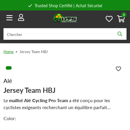
Trusted Shop Certifié | Achat Sécurisé
0
Conseils personnels
Livraison gratuite à partir de 59€ en Belgique et 89€ en France.
Home
>
Jersey Team HBJ
Alé
Jersey Team HBJ
Le
maillot Alé Cycling Pro Team
a été conçu pour les
cyclistes exigeants recherchant un équilibre parfait
entre
performance, confort et style
. Inspiré des vêtements
Color:
professionnels, il offre une coupe ajustée, optimisée pour les
longues sorties et les entraînements intenses. Sa