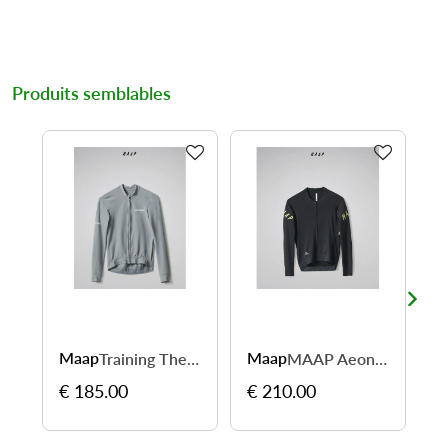
Produits semblables
Maap
Maap
G
Training Thermal LS Women - roulez au chaud
MAAP Aeon LS Men – respirant et technique
€ 185.00
€ 210.00
€