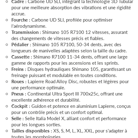
Cadre :
Carbone UD SLI, intégrant la technologie 3D Tubular
pour une meilleure absorption des vibrations et une rigidité
accrue.
Fourche :
Carbone UD SLI, profilée pour optimiser
l'aérodynamisme.
Transmission :
Shimano 105 R7100 12 vitesses, assurant
des changements de vitesses précis et fiables.
Pédalier :
Shimano 105 R7100, 50-34 dents, avec des
longueurs de manivelles adaptées selon la taille du cadre.
Cassette :
Shimano R7100 11-34 dents, offrant une large
gamme de rapports pour les ascensions et les sprints.
Freins :
Disques hydrauliques Shimano 105, garantissant un
freinage puissant et modulable en toutes conditions.
Roues :
Lapierre Road Alloy Disc, robustes et légères pour
une performance optimale.
Pneus :
Continental Ultra Sport III 700x25c, offrant une
excellente adhérence et durabilité.
Cockpit :
Guidon et potence en aluminium Lapierre, conçus
pour un contrôle précis et un confort optimal.
Selle :
Selle Italia Model X, alliant confort et performance
pour les longues sorties.
Tailles disponibles :
XS, S, M, L, XL, XXL, pour s'adapter à
toutes les morphologies.