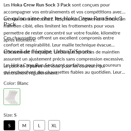
Les
Hoka Crew Run Sock 3 Pack
sont conçues pour
accompagner vos entraînements et vos compétitions avec
Ce qu'on aime chez les Hoka Crew Run Sock 3
un maximum de confort. Respirantes, légères et dotées d'un
Pack
maintien ciblé, elles limitent les frottements pour vous
permettre de rester concentré sur votre foulée, kilomètre
Ces chaussettes offrent un excellent compromis entre
après kilomètre.
confort et respirabilité. Leur maille technique évacue
Conseil de l'équipe UrbanTriSports
efficacement l'humidité, tandis que les zones de maintien
assurent un ajustement précis sans compression excessive.
Les Hoka Crew Run Sock sont parfaites pour les coureurs
Le pack de
3 paires
est idéal pour les coureurs qui
qui recherchent des chaussettes fiables au quotidien. Leur
s'entraînent régulièrement.
confort reste appréciable aussi bien sur les footings que sur
Color:
Blanc
les sorties longues, tout en offrant une bonne résistance à
l'usure.
Size:
S
S
M
L
XL