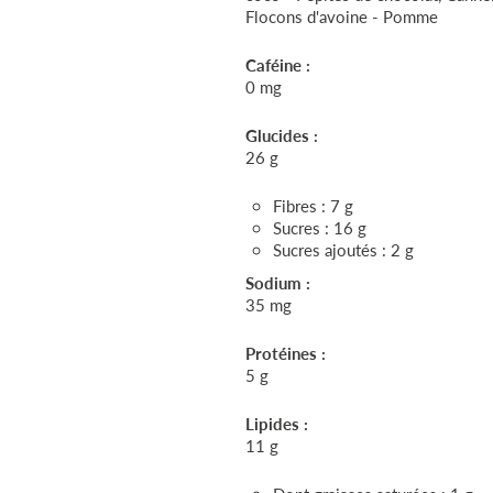
Flocons d'avoine - Pomme
Caféine :
0 mg
Glucides :
26 g
Fibres : 7 g
Sucres : 16 g
Sucres ajoutés : 2 g
Sodium :
35 mg
Protéines :
5 g
Lipides :
11 g