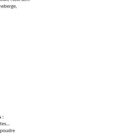
neberge,
 :
tes
, poudre