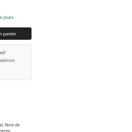
ux jours
n
panier
on?
aiderons
t, Noix de
berge,