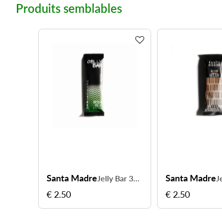
Produits semblables
Santa Madre
Santa Madre
Jelly Bar 37CHO - 37 g de glucides à chaque prise
Jelly Bar 37CHO - 37 g
€ 2.50
€ 2.50