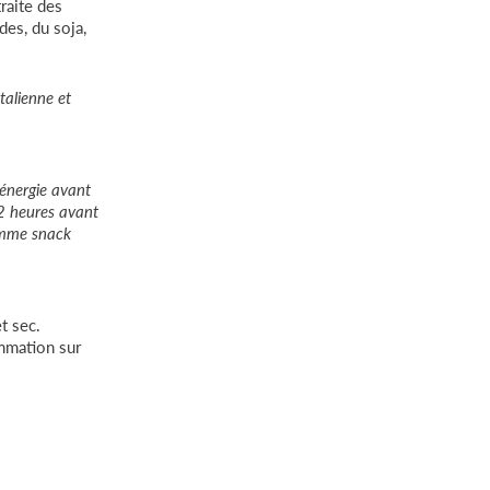
traite des
des, du soja,
.
étalienne et
énergie avant
 2 heures avant
omme snack
t sec.
mmation sur