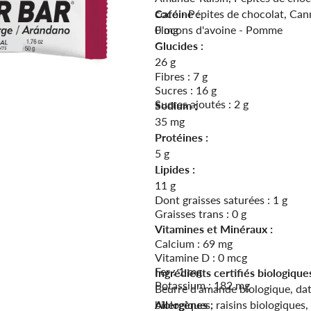
coco - Pépites de chocolat, Can
Caféine :
Flocons d'avoine - Pomme
0 mg
Glucides :
26 g
Fibres : 7 g
Sucres : 16 g
Sucres ajoutés : 2 g
Sodium :
35 mg
Protéines :
5 g
Lipides :
11 g
Dont graisses saturées : 1 g
Graisses trans : 0 g
Vitamines et Minéraux :
Calcium : 69 mg
Vitamine D : 0 mcg
Fer : 1 mg
Ingrédients certifiés biologiques
Potassium : 182 mg
Beurre d’amande biologique, dat
biologiques, raisins biologiques
Allergènes :