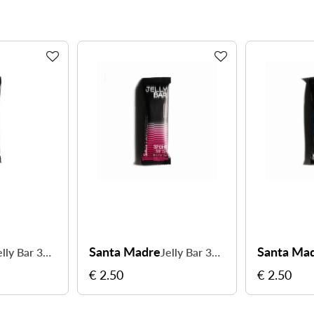
Santa Madre
Santa Madre
 de glucides à chaque prise
Jelly Bar 37CHO - 37 g de glucides à chaque prise
€ 2.50
€ 2.50