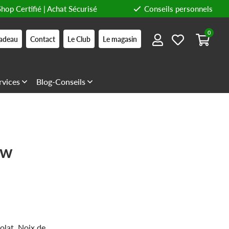
Shop Certifié | Achat Sécurisé
Conseils personnels
0
adeau
Contact
Le Club
Le magasin
rvices
Blog-Conseils
aw
olat, Noix de