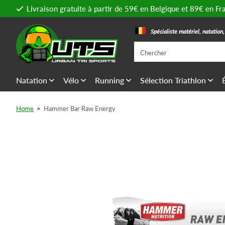
Livraison gratuite à partir de 59€ en Belgique et 89€ en Fr
Spécialiste matériel, natation
Natation
Vélo
Running
Sélection Triathlon
Home
>
Hammer Bar Raw Energy