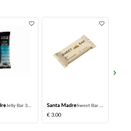
Santa Madre
Santa Madre
Jelly Bar 37CHO - 37 g de glucides à chaque prise
Sweet Bar 60 g - faites le plein d'énergie avec gourmandise
€ 3.00
€ 3.00