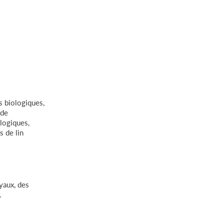
:
s biologiques,
nde
ologiques,
s de lin
yaux, des
.