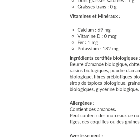
Dont graisses saturées : 1 g
Graisses trans : 0 g
Vitamines et Minéraux :
Calcium : 69 mg
Vitamine D : 0 mcg
Fer : 1 mg
Potassium : 182 mg
Ingrédients certifiés biologiques 
Beurre d’amande biologique, datte
raisins biologiques, poudre d’ama
biologique, fibres prébiotiques bi
sirop de tapioca biologique, graine
biologiques, glycérine biologique.
Allergènes :
Contient des amandes.
Peut contenir des morceaux de no
tiges, des coquilles ou des graines
Avertissement :