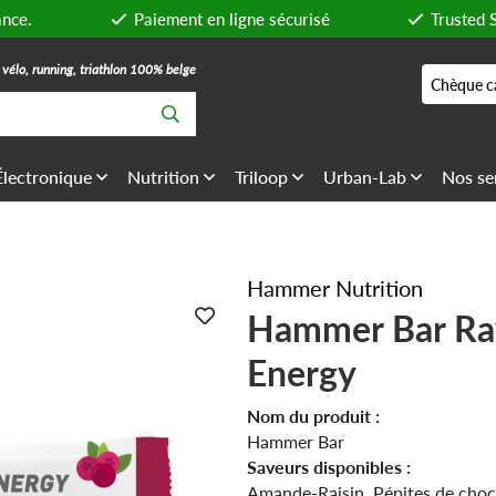
ance.
Paiement en ligne sécurisé
Trusted 
, vélo, running, triathlon 100% belge
Chèque c
Électronique
Nutrition
Triloop
Urban-Lab
Nos se
Hammer Nutrition
Hammer Bar R
Energy
Nom du produit :
Hammer Bar
Saveurs disponibles :
Amande-Raisin, Pépites de choc