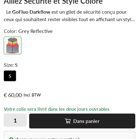
Alliez Sécurité et Style Coloré
Le
GoFluo Darkflow
est un gilet de sécurité conçu pour
ceux qui souhaitent rester visibles tout en affichant un style
unique. Ses couleurs arc-en-ciel vives assurent une visibilité
Color:
Grey Reflective
optimale en journée, tandis que le tissu entièrement
réfléchissant brille intensément la nuit, garantissant votre
sécurité lors de vos déplacements. Doté d'une capuche et
d'une fermeture éclair bidirectionnelle, ce gilet offre un
confort supplémentaire. Une poche latérale discrète permet
Size:
S
de ranger vos petits objets essentiels en toute sécurité.
S
€ 60,00
Incl. BTW
Votre colis sera livré dans les deux jours ouvrables
Dans
panier