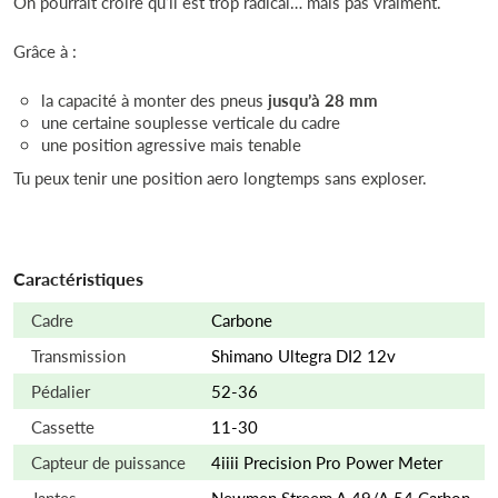
On pourrait croire qu’il est trop radical… mais pas vraiment.
Grâce à :
la capacité à monter des pneus
jusqu’à 28 mm
une certaine souplesse verticale du cadre
une position agressive mais tenable
Tu peux tenir une position aero longtemps sans exploser.
Caractéristiques
Cadre
Carbone
Transmission
Shimano Ultegra DI2 12v
Pédalier
52-36
Cassette
11-30
Capteur de puissance
4iiii Precision Pro Power Meter
Jantes
Newmen Streem A.49/A.54 Carbon