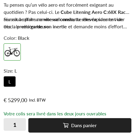
Tu penses qu’un vélo aero est forcément exigeant au
quotidien ? Pas celui-ci. Le
Cube Litening Aero C:68X Race
réussit à offrir une
Sur route plate comme vallonnée, tu sens rapidement un
vitesse constante élevée
sans te vider
dès la première heure.
truc : le vélo
garde son inertie
et demande moins d’effort
pour maintenir une allure rapide. C’est exactement ce qu’on
Color:
Black
cherche en triathlon ou en sortie rapide.
Size:
L
L
€ 5299,00
Incl. BTW
Votre colis sera livré dans les deux jours ouvrables
Dans
panier