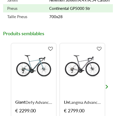
Pneus
Continental GP5000 Str
Taille Pneus
700x28
Produits semblables
Giant
Liv
L
Defy Advanced 3 - roulez plus loin avec plus de confort
Langma Advanced 2 – Vélo route, grimpez plus vite, roulez plus loin
€ 2299.00
€ 2799.00
€