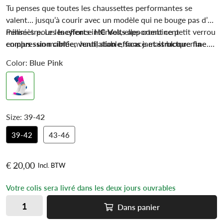
Tu penses que toutes les chaussettes performantes se
valent… jusqu’à courir avec un modèle qui ne bouge pas d’un
millimètre. Les
Pensées pour les efforts intenses, elles combinent
Incylence HC Volts
apportent ce petit verrou
en plus : un maintien haut, stable, sans jamais bloquer la
compression ciblée, ventilation efficace et structure fine
.
circulation.
Résultat : tu oublies tes chaussettes, même quand le rythme
Color:
Blue Pink
monte.
Size:
39-42
39-42
43-46
€ 20,00
Incl. BTW
Votre colis sera livré dans les deux jours ouvrables
Dans
panier