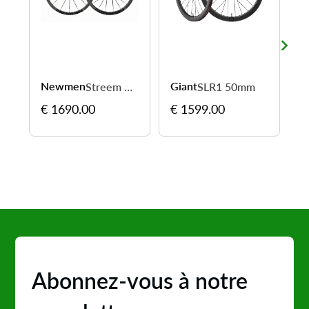
Newmen
Giant
N
Streem C.35 / C.38 - roulez vite sur tous les parcours
SLR1 50mm
€ 1690.00
€ 1599.00
€
Abonnez-vous à notre