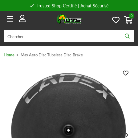
Trusted Shop Certifié | Achat Sécurisé
0
Conseils personnels
Livraison gratuite à partir de 59€ en Belgique et 89€ en France.
Home
>
Max Aero Disc Tubeless Disc-Brake