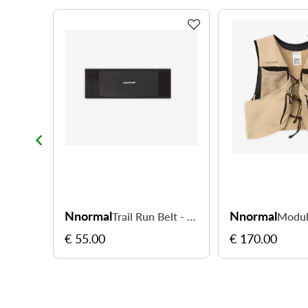
Nnormal
Nnormal
Gel Flask 350 - transportez vos gels facilement
Trail Run Belt - emportez l'essentiel sans gêne
€ 55.00
€ 170.00