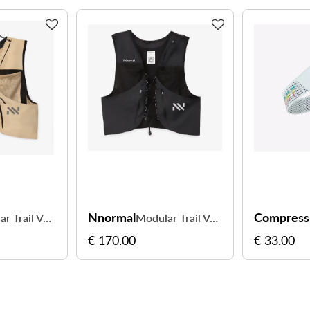
Nnormal
Compress
Modular Trail Vest - adaptez chaque sortie
Modular Trail Vest - adaptez chaque sortie
€ 170.00
€ 33.00