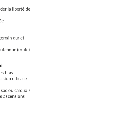
er la liberté de
ée
terrain dur et
utchouc
(route)
ra
des bras
lsion efficace
 sac ou carquois
es ascensions