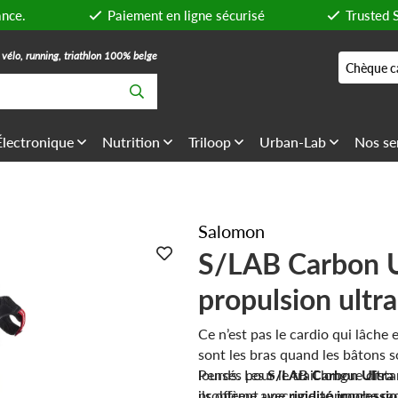
ance.
Paiement en ligne sécurisé
Trusted 
, vélo, running, triathlon 100% belge
Chèque c
Électronique
Nutrition
Triloop
Urban-Lab
Nos se
Salomon
S/LAB Carbon U
propulsion ultra
Ce n’est pas le cardio qui lâche
sont les bras quand les bâtons s
lourds. Les
Pensés pour le trail longue distan
S/LAB Carbon Ultra
problème avec une approche rad
ils offrent une
rigidité impressi