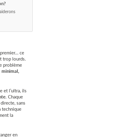
on?
aiderons
n premier… ce
t trop lourds.
ce problème
 minimal,
et l’ultra, ils
nte
. Chaque
directe, sans
in technique
ment la
ranger en