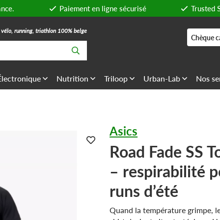
ance.
Paiement en ligne sécurisé
Trusted 
, vélo, running, triathlon 100% belge
Chèque c
Électronique
Nutrition
Triloop
Urban-Lab
Nos se
Asics
Road Fade SS 
– respirabilité 
runs d’été
Quand la température grimpe, le