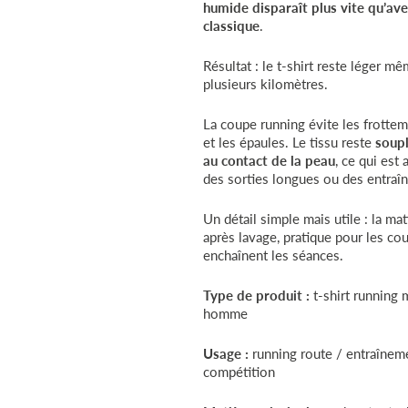
humide disparaît plus vite qu’av
classique
.
Résultat : le t-shirt reste léger m
plusieurs kilomètres.
La coupe running évite les frottem
et les épaules. Le tissu reste
soupl
au contact de la peau
, ce qui est 
des sorties longues ou des entraî
Un détail simple mais utile : la ma
après lavage, pratique pour les co
enchaînent les séances.
Type de produit :
t-shirt running
homme
Usage :
running route / entraînem
compétition