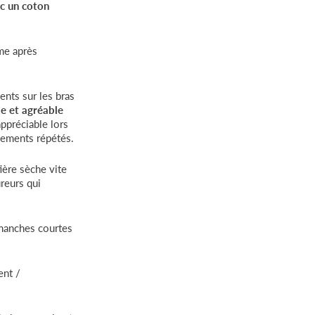
ec un coton
ême après
ents sur les bras
e et agréable
appréciable lors
nements répétés.
tière sèche vite
ureurs qui
 manches courtes
ent /