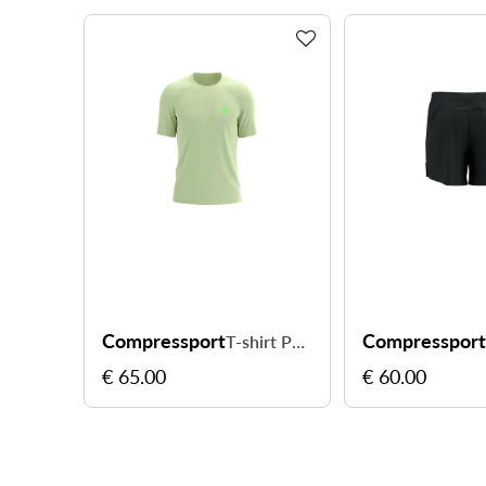
Compressport
Compresspor
T-shirt Performance SS - restez au sec jusqu'à l'arrivée
€ 65.00
€ 60.00