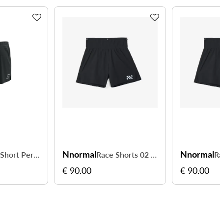
t
Nnormal
Nnormal
Short Performance homme - courez en toute liberté
Race Shorts 02 Women - courez librement jusqu'au dernier kilomètre
€ 90.00
€ 90.00