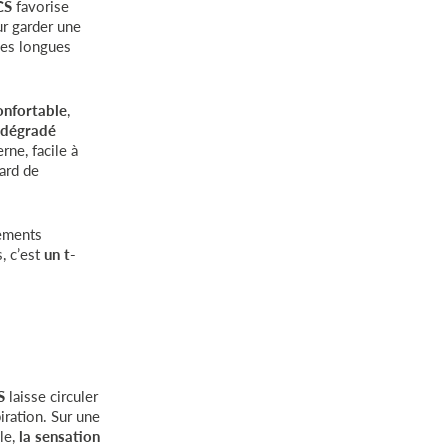
CS
favorise
ur garder une
ties longues
confortable
,
 dégradé
rne, facile à
ard de
nements
, c’est
un t-
S
laisse circuler
piration. Sur une
le,
la sensation