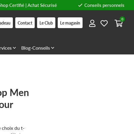
Shop Certifié | Achat Sécurisé
Conseils personnels
0
adeau
Contact
Le Club
Le magasin
rvices
Blog-Conseils
Top Men
pour
 choix du t-