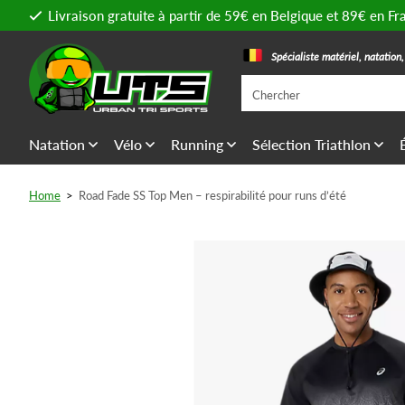
Livraison gratuite à partir de 59€ en Belgique et 89€ en Fr
Spécialiste matériel, natation
Natation
Vélo
Running
Sélection Triathlon
Home
>
Road Fade SS Top Men – respirabilité pour runs d’été