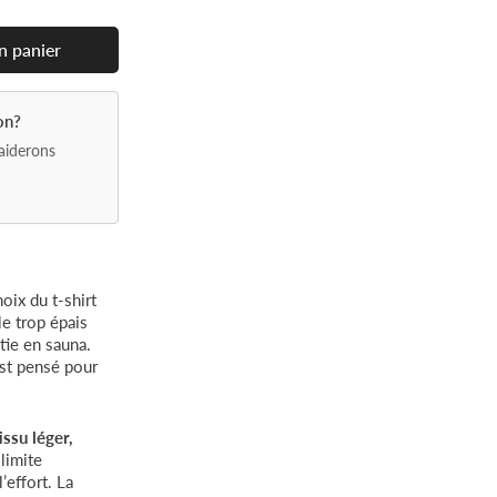
n
panier
on?
aiderons
oix du t-shirt
e trop épais
rtie en sauna.
st pensé pour
issu léger,
limite
’effort. La