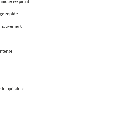
hnique respirant
ge rapide
de mouvement
intense
e température