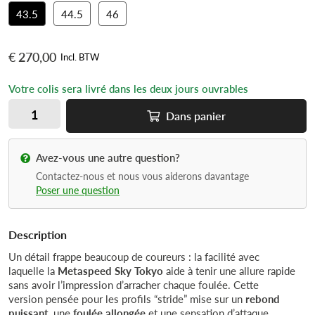
43.5
44.5
46
€ 270,00
Incl. BTW
Votre colis sera livré dans les deux jours ouvrables
Dans
panier
Avez-vous une autre question?
Contactez-nous et nous vous aiderons davantage
Poser une question
Description
Un détail frappe beaucoup de coureurs : la facilité avec
laquelle la
Metaspeed Sky Tokyo
aide à tenir une allure rapide
sans avoir l’impression d’arracher chaque foulée. Cette
version pensée pour les profils “stride” mise sur un
rebond
puissant
, une
foulée allongée
et une sensation d’attaque