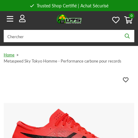
Trusted Shop Certifié | Achat Sécurisé
0
Conseils personnels
Livraison gratuite à partir de 59€ en Belgique et 89€ en France.
Home
>
Metaspeed Sky Tokyo Homme - Performance carbone pour records