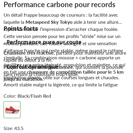
Performance carbone pour records
Un détail frappe beaucoup de coureurs : la facilité avec
laquelle la
Metaspeed Sky Tokyo
aide à tenir une allure
Points forts
rapide sans avoir l’impression d’arracher chaque foulée.
Cette version pensée pour les profils “stride” mise sur un
Performance pure sur route
rebond puissant
, une
foulée allongée
et une sensation
d’attaque franche qui reste stable, même quand le rythme
Chaussure très réactive
, parfaite pour maintenir une allure
s’emballe. Sa combinaison mousse + carbone apporte un
rapide du début à la fin.
équilibre rare entre légèreté, propulsion et maintien, ce qui
Confort dynamique
Plaque carbone bien positionnée
, qui soutient la poussée
en fait une
chaussure de compétition taillée pour le 5 km
sans rendre la chaussure trop rigide.
Ventilation élevée, utile sur courses longues et chaudes.
jusqu’au marathon
.
Amorti stable malgré la légèreté, ce qui limite la fatigue
musculaire.
Color:
Black/Flash Red
Size:
43.5