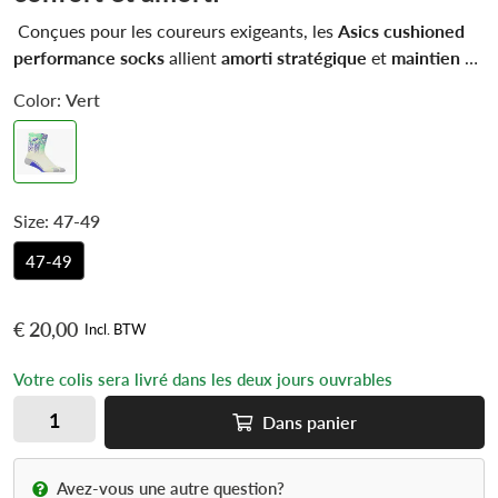
Conçues pour les coureurs exigeants, les
Asics cushioned
performance socks
allient
amorti stratégique
et
maintien du
pied
pour réduire les points de pression. Grâce à des zones
Color:
Vert
rembourrées aux zones d’impact et une maille respirante,
ces chaussettes offrent un
confort durable
, même lors de
longues séances de running ou d’entraînements intensifs.
Size:
47-49
47-49
€ 20,00
Incl. BTW
Votre colis sera livré dans les deux jours ouvrables
Dans
panier
Avez-vous une autre question?