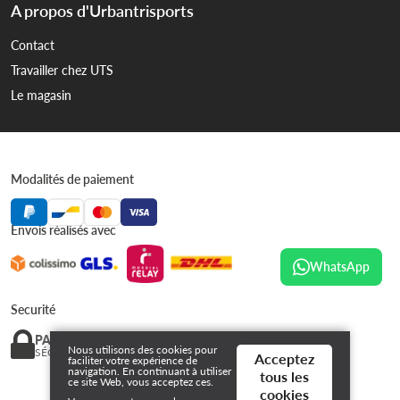
A propos d'Urbantrisports
Contact
Travailler chez UTS
Le magasin
Modalités de paiement
Envois réalisés avec
WhatsApp
Securité
PAIEMENT
Nous utilisons des cookies pour
SÉCURISÉ
Acceptez
faciliter votre expérience de
navigation. En continuant à utiliser
tous les
ce site Web, vous acceptez ces.
cookies