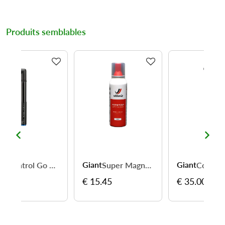
Produits semblables
Giant
Topeak
Super Magnum 125 ml - réparez et regonflez en quelques secondes
Control Go 2 Stage mini pump - gonflage rapide partout
Roadie TT Mini – regonflez vite sur la route
€ 35.00
€ 35.00