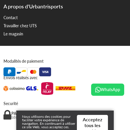
A propos d'Urbantrisports
Contact
Travailler chez UTS
Le magasin
Modalités de paiement
Envois réalisés avec
WhatsApp
Securité
PAIEMENT
Nous utilisons des cookies pour
SÉCURISÉ
Acceptez
faciliter votre expérience de
navigation. En continuant à utiliser
tous les
ce site Web, vous acceptez ces.