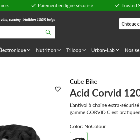
ance.
Paiement en ligne sécurisé
Trusted 
, vélo, running, triathlon 100% belge
Chèque c
Électronique
Nutrition
Triloop
Urban-Lab
Nos se
Cube Bike
Acid Corvid 12
L’antivol à chaîne extra-sécurisé
gamme CORVID C est pratiquem
mais incroyablement robuste a
Color:
NoColour
textile résistant à la déchirure e
surface caoutchoutée empêche l