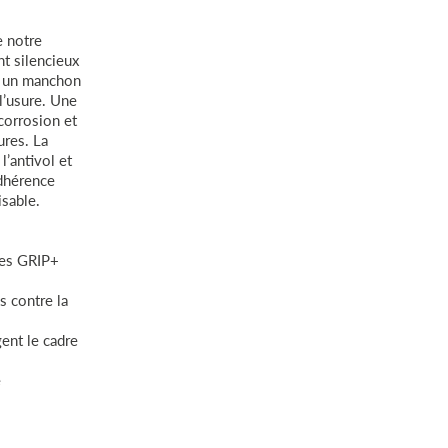
e notre
 silencieux
c un manchon
 l’usure. Une
corrosion et
ures. La
l’antivol et
dhérence
sable.
ées GRIP+
s contre la
ent le cadre
e