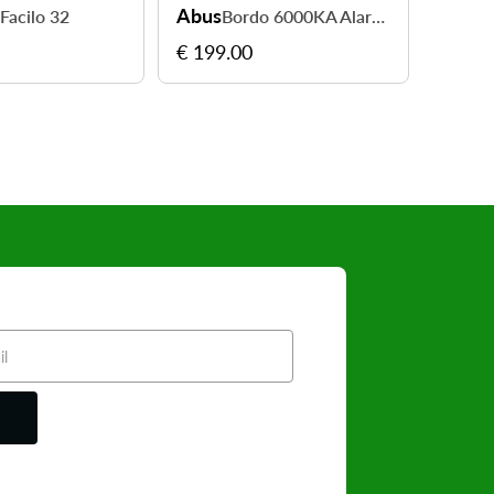
Abus
Abus
Facilo 32
Bordo 6000KA Alarm - vélo protégé avec alarme
€ 199.00
€ 29.