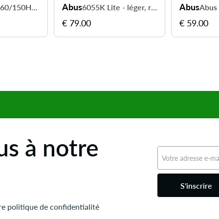
Abus
Abus
GRANIT 460/150HB230 - sécurité forte au quotidien
6055K Lite - léger, rapide et pratique en ville
Abus 
€ 79.00
€ 59.00
s à notre
S'inscrire
e politique de confidentialité