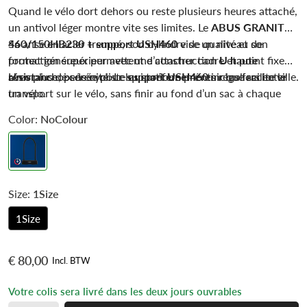
Quand le vélo dort dehors ou reste plusieurs heures attaché,
un antivol léger montre vite ses limites. Le
ABUS GRANIT™
460/150HB230 + support USH460
Sa anse en acier trempé, son cylindre de qualité et son
vise un niveau de
protection supérieur avec une construction
format généreux permettent d’attacher cadre et point fixe
U haute
résistance
avec plus de sérénité. Le
Un vrai choix de cycliste qui préfère prévenir que racheter
, pensée pour les stationnements réguliers en ville.
support USH460
inclus facilite le
transport sur le vélo, sans finir au fond d’un sac à chaque
un vélo.
sortie.
Color:
NoColour
Size:
1Size
1Size
€ 80,00
Incl. BTW
Votre colis sera livré dans les deux jours ouvrables