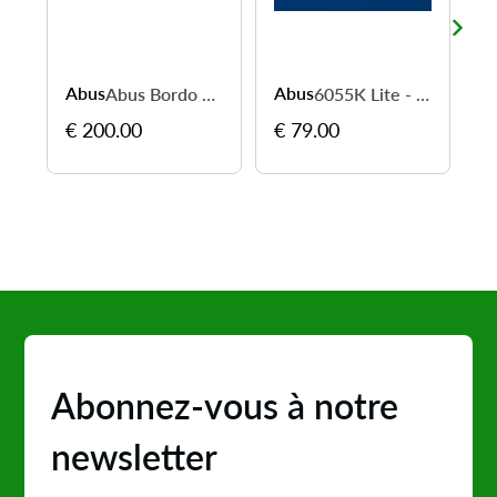
Abus
Abus
A
Abus Bordo 6000KA Alarm Big - protégez votre vélo efficacement
6055K Lite - léger, rapide et pratique en ville
€ 200.00
€ 79.00
€
Abonnez-vous à notre
newsletter